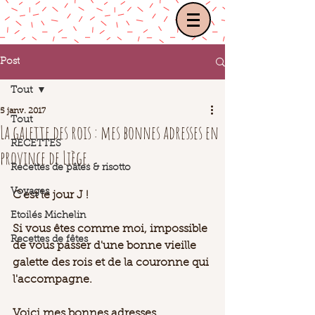
Post
Tout
5 janv. 2017
Tout
La galette des rois : mes bonnes adresses en
RECETTES
province de Liège.
Recettes de pâtes & risotto
Voyages
C'est le jour J ! 
Etoilés Michelin
Si vous êtes comme moi, impossible 
Recettes de fêtes
de vous passer d'une bonne vieille 
galette des rois et de la couronne qui 
l'accompagne. 
Voici mes bonnes adresses, 