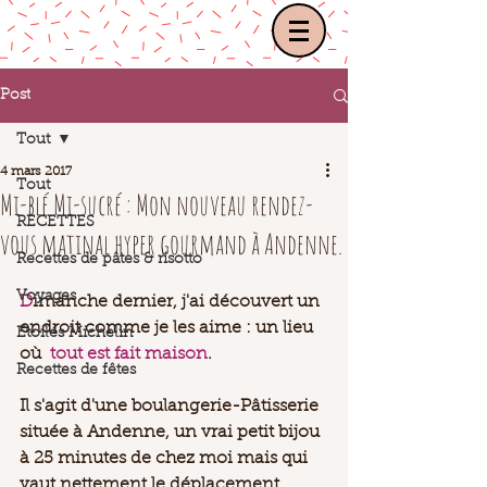
Post
Tout
4 mars 2017
Tout
Mi-blé Mi-sucré : Mon nouveau rendez-
RECETTES
vous matinal hyper gourmand à Andenne.
Recettes de pâtes & risotto
Voyages
D
imanche dernier, j'ai découvert un 
endroit comme je les aime : un lieu 
Etoilés Michelin
où  
tout est fait maison
. 
Recettes de fêtes
Il s'agit d'une boulangerie-Pâtisserie 
située à Andenne, un vrai petit bijou 
à 25 minutes de chez moi mais qui 
vaut nettement le déplacement. 