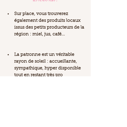
Sur place, vous trouverez 
également des produits locaux 
issus des petits producteurs de la 
région : miel, jus, café...  
La patronne est un véritable 
rayon de soleil : accueillante, 
sympathique, hyper disponible 
tout en restant très pro  
La proximité avec une super 
boutique de vêtement 
découverte il y a quelques mois 
qui ouvre également le 
dimanche et plus tardivement 
quelques jours par semaine. Il 