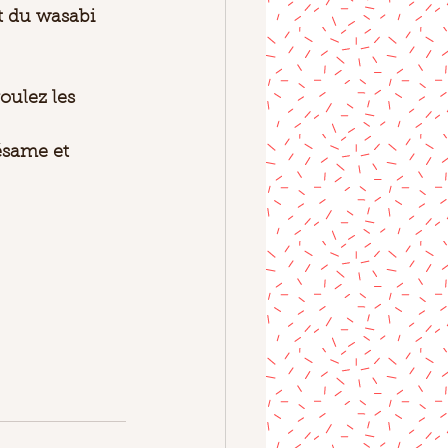
t du wasabi 
oulez les 
ésame et 