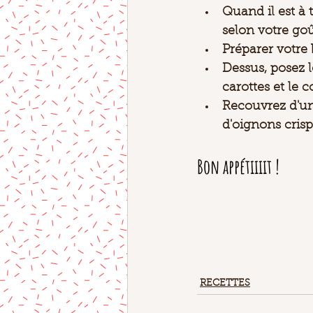
Quand il est à
selon votre go
Préparer votre 
Dessus, posez l
carottes et le
Recouvrez d'un
d'oignons crispy
Bon appétiiiit ! 
RECETTES