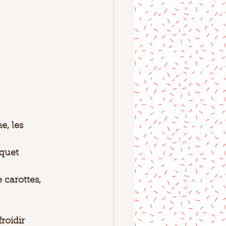
, les 
aquet
 carottes, 
froidir