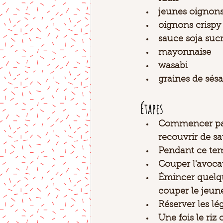
jeunes oignon
oignons crispy
sauce soja suc
mayonnaise 
wasabi
graines de sé
Étapes
Commencer par 
recouvrir de s
Pendant ce temp
Couper l'avocat
Émincer quelque
couper le jeun
Réserver les l
Une fois le riz 