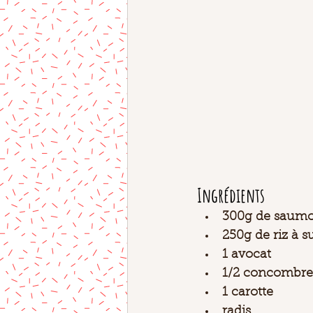
Ingrédients 
300g de saumon
250g de riz à s
1 avocat 
1/2 concombre
1 carotte
radis