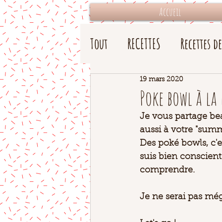
Accueil
Tout
RECETTES
Recettes d
19 mars 2020
Poke bowl à la
Je vous partage bea
aussi à votre "sum
Des poké bowls, c'
suis bien consciente
comprendre. 
Je ne serai pas még