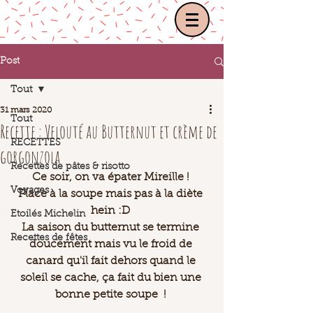
Post
Tout
31 mars 2020
Tout
Recette : Velouté au Butternut et crème de
RECETTES
gorgonzola
Recettes de pâtes & risotto
Ce soir, on va épater Mireille ! 
Voyages
Place à la soupe mais pas à la diète 
hein :D 
Etoilés Michelin
La saison du butternut se termine 
Recettes de fêtes
doucement mais vu le froid de 
canard qu'il fait dehors quand le 
soleil se cache, ça fait du bien une 
bonne petite soupe  ! 