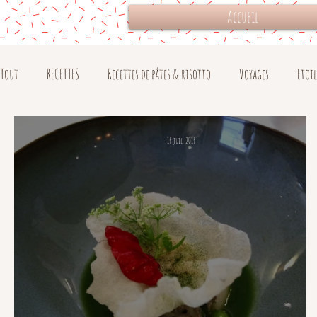
Accueil
Tout
RECETTES
Recettes de pâtes & risotto
Voyages
Etoi
16 juil. 2016