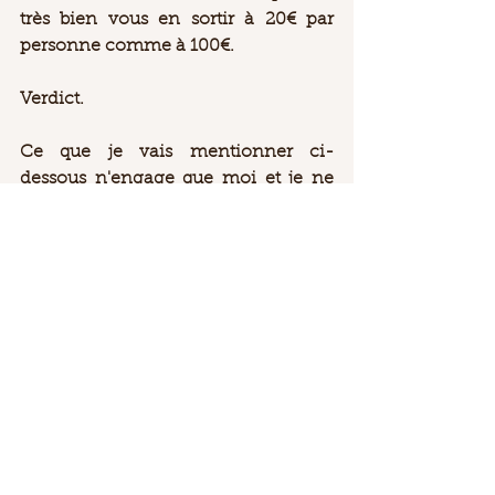
très bien vous en sortir à 20€ par 
personne comme à 100€.  
Verdict. 
Ce que je vais mentionner ci-
dessous n'engage que moi et je ne 
me considère absolument pas 
comme une experte en la matière 
mais je me dois de vous faire part de 
mon ressenti. Sinon, à quoi bon 
continuer cette page :)  
Il s'agit d'une démarche sincère car 
j'ai vraiment adoré ce que j'ai mangé 
mais les plats plus basiques de mon 
compagnon m'ont déçue.  