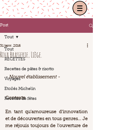
Post
Tout
31 janv. 2016
Tout
Riva Brasserie, Liège.
RECETTES
Recettes de pâtes & risotto
- Nouvel établissement - 
Voyages
Etoilés Michelin
Contexte
.  
Recettes de fêtes
En tant qu'amoureuse d'innovation 
et de découvertes en tous genres... Je 
me réjouis toujours de l'ouverture de 