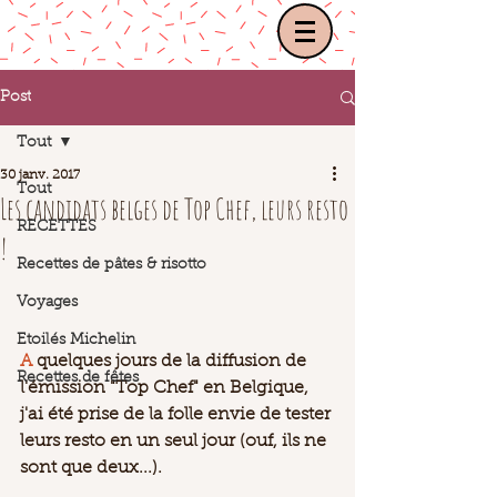
Post
Tout
30 janv. 2017
Tout
Les candidats belges de Top Chef, leurs resto
RECETTES
!
Recettes de pâtes & risotto
Voyages
Etoilés Michelin
A
 quelques jours de la diffusion de 
Recettes de fêtes
l'émission "
Top Chef"
 en Belgique, 
j'ai été prise de la folle envie de tester 
leurs resto en un seul jour (ouf, ils ne 
sont que deux...). 