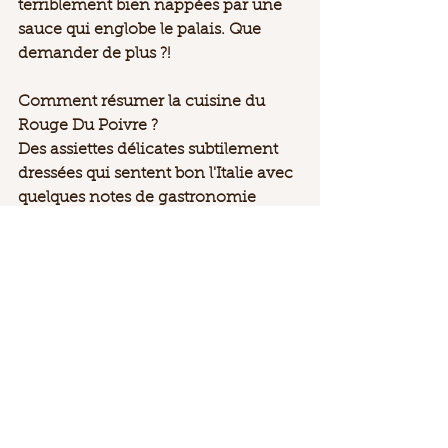
terriblement bien nappées par une 
sauce qui englobe le palais. Que 
demander de plus ?!
Comment résumer la cuisine du 
Rouge Du Poivre ? 
Des assiettes délicates subtilement 
dressées qui sentent bon l'Italie avec 
quelques notes de gastronomie 
française. 
Le service... 
Nous sommes face à un personnel 
agréable, souriant, à l'écoute et 
d'une élégance à la hauteur des 
lieux. D'ailleurs, je souhaitais faire 
part de mon admiration envers 
Caroline qui règne en maître dans la 
salle avec une bonne humeur 