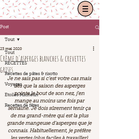
Post
Tout
23 mai 2020
Tout
Crème d'asperges blanches & crevettes
RECETTES
grises
Recettes de pâtes & risotto
Je ne sais pas si c'est votre cas mais 
Voyages
dès que la saison des asperges 
pointe le bout de son nez, j'en 
Etoilés Michelin
mange au moins une fois par 
Recettes de fêtes
semaine. Je dois sûrement tenir ça 
de ma grand-mère qui est la plus 
grande mangeuse d'asperges que je 
connais. Habituellement, je préfère 
les vertes (plus faciles à travailler) 