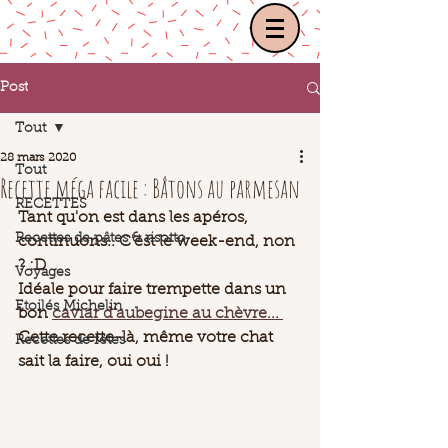
Post
Tout
28 mars 2020
Tout
Recette méga facile : Bâtons au parmesan
RECETTES
Tant qu'on est dans les apéros, 
Recettes de pâtes & risotto
continuons.. C'est le week-end, non 
? :D 
Voyages
Idéale pour faire trempette dans un 
Etoilés Michelin
bon 
caviar d'aubegine au chèvre... 
Cette recette-là, même votre chat 
Recettes de fêtes
sait la faire, oui oui ! 